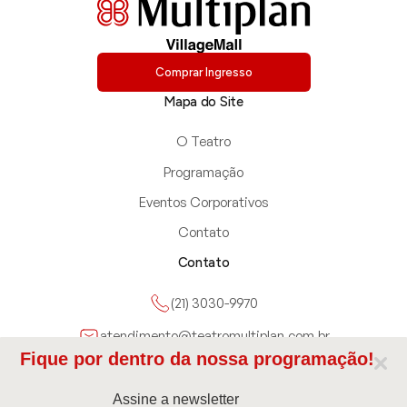
Comprar Ingresso
Mapa do Site
O Teatro
Programação
Eventos Corporativos
Contato
Contato
(21) 3030-9970
atendimento@teatromultiplan.com.br
Fique por dentro da nossa programação!
Avenida das Américas 3900, Rio de Janeiro, RJ, Brazil
Assine a newsletter