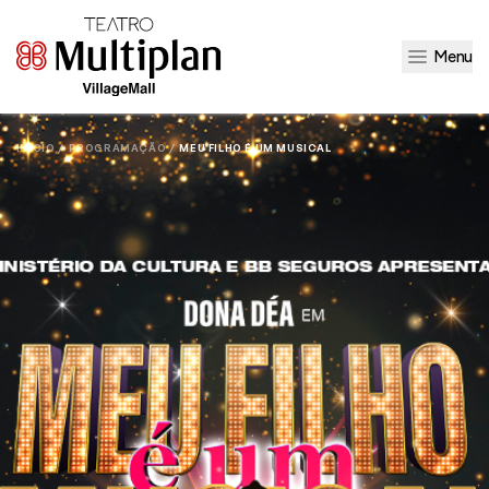
Menu
INÍCIO /
PROGRAMAÇÃO /
MEU FILHO É UM MUSICAL