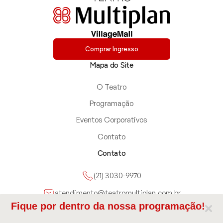
Comprar Ingresso
Mapa do Site
O Teatro
Programação
Eventos Corporativos
Contato
Contato
(21) 3030-9970
atendimento@teatromultiplan.com.br
Fique por dentro da nossa programação!
Avenida das Américas 3900, Rio de Janeiro, RJ, Brazil