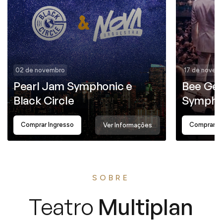
02 de novembro
17 de novem
Pearl Jam Symphonic e
Bee Gee
Black Circle
Sympho
Comprar Ingresso
Comprar I
Ver Informações
SOBRE
Teatro
Multiplan